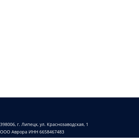
398006, г. Липецк, ул. Краснозаводская, 1
ООО Аврора ИНН 6658467483