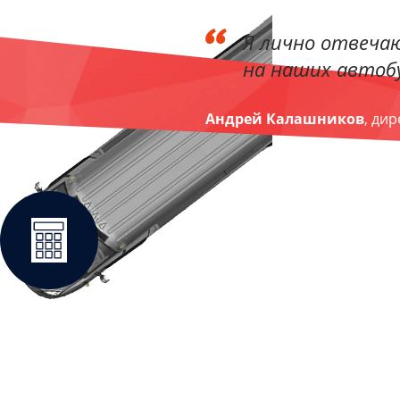
Я лично отвечаю
на наших автобу
Андрей Калашников
, ди