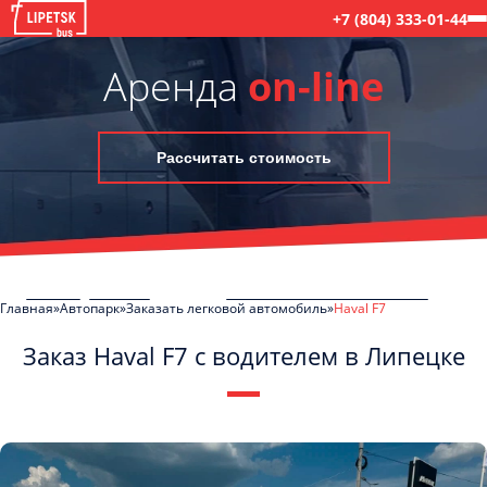
+7 (804) 333-01-44
Аренда
on-line
Рассчитать стоимость
Главная
Автопарк
Заказать легковой автомобиль
Haval F7
Заказ Haval F7 с водителем в Липецке
C
Политикой конфиденциальности
ознакомлен(а), даю согласие на
обработку моих Персональных данных