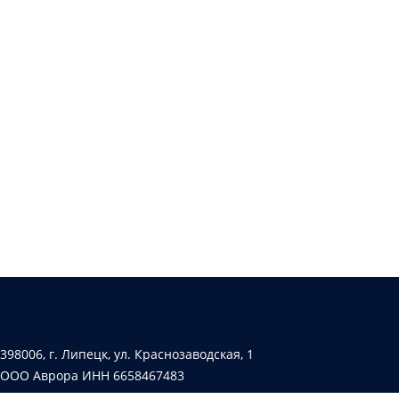
398006, г. Липецк, ул. Краснозаводская, 1
ООО Аврора ИНН 6658467483
Лицензия № АК-66-000257 от 19.04.2019