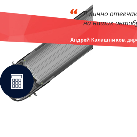
Я лично отвечаю
на наших автобу
Андрей Калашников
, ди