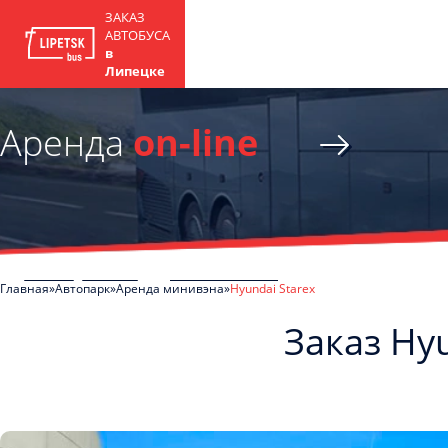
ЗАКАЗ
АВТОБУСА
в
Липецке
Аренда
on-line
Главная
Автопарк
Аренда минивэна
Hyundai Starex
Заказ Hy