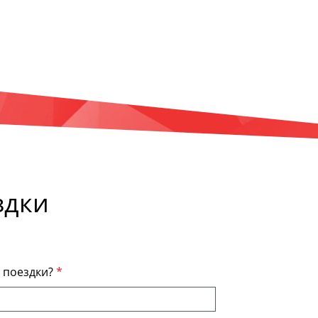
здки
я поездки?