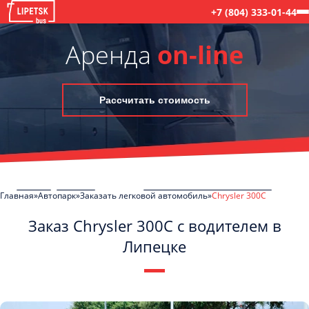
+7 (804) 333-01-44
Аренда
on-line
Рассчитать стоимость
Главная
Автопарк
Заказать легковой автомобиль
Chrysler 300C
Заказ Chrysler 300C с водителем в
Липецке
C
Политикой конфиденциальности
ознакомлен(а), даю согласие на
обработку моих Персональных данных