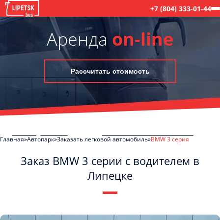
+7 (804) 333-01-44
Аренда
on-line
Рассчитать стоимость
Главная
Автопарк
Заказать легковой автомобиль
BMW 3 серия
Заказ BMW 3 серии с водителем в
Липецке
C
Политикой конфиденциальности
ознакомлен(а), даю согласие на
обработку моих Персональных данных