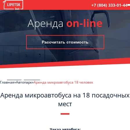
+7 (804) 333-01-44
Аренда
on-line
Рассчитать стоимость
Главная
Автопарк
Аренда микроавтобуса 18 человек
Аренда микроавтобуса на 18 посадочных
мест
C
Политикой конфиденциальности
ознакомлен(а), даю согласие на
обработку моих Персональных данных
Заказ автобуса: