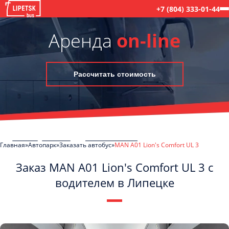
+7 (804) 333-01-44
Аренда
on-line
Рассчитать стоимость
Главная
Автопарк
Заказать автобус
MAN A01 Lion's Comfort UL 3
Заказ MAN A01 Lion's Comfort UL 3 с
водителем в Липецке
C
Политикой конфиденциальности
ознакомлен(а), даю согласие на
обработку моих Персональных данных